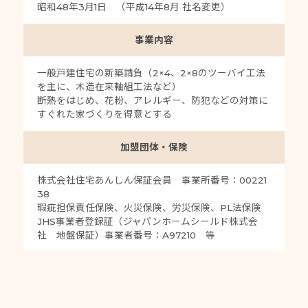
昭和48年3月1日 （平成14年8月 社名変更）
事業内容
一般戸建住宅の新築請負（2×4、2×8のツーバイ工法
を主に、木造在来軸組工法など）
断熱をはじめ、花粉、アレルギー、防犯などの対策に
すぐれた家づくりを得意とする
加盟団体・保険
株式会社住宅あんしん保証会員 事業所番号：00221
38
瑕疵担保責任保険、火災保険、労災保険、PL法保険
JHS事業者登録証（ジャパンホームシールド株式会
社 地盤保証）事業者番号：A97210 等